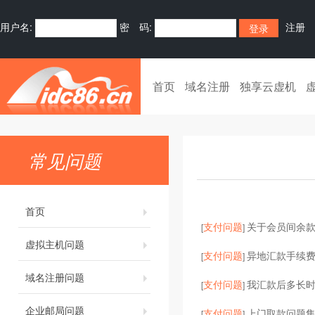
用户名:
密 码:
注册
首页
域名注册
独享云虚机
常见问题
首页
支付问题
关于会员间余
[
]
虚拟主机问题
支付问题
异地汇款手续
[
]
域名注册问题
支付问题
我汇款后多长
[
]
企业邮局问题
支付问题
上门取款问题
[
]