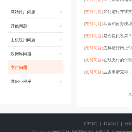
支付问题
如何进行在线
网站推广问题
[
]
支付问题
我该如何办理
[
]
其他问题
支付问题
是否提供发票？
[
]
主机租用问题
支付问题
怎样进行网上
[
]
数据库问题
支付问题
在线支付的付
[
]
支付问题
支付问题
业务申请完毕
[
]
微信小程序
文
关于我们
|
联系我们
|
付款
Copyright © 2002-2016 成都蓝蜘蛛科技有限公司, All rights r