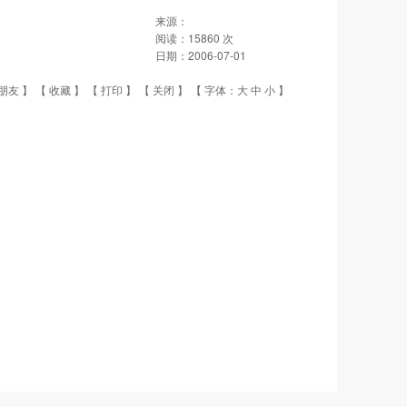
来源：
阅读：
15860
次
日期：
2006-07-01
朋友
】 【
收藏
】 【
打印
】 【
关闭
】 【 字体：
大
中
小
】