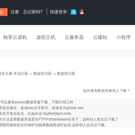
注册
忘记密码?
快捷登录:
独享云虚机
虚拟主机
云服务器
云建站
小程序
域名注册-常见问题
→
数据库问题
→ 数据库问题
如何避免数据库被别人下载？
可以避免access数据库被下载，下面介绍几种
改后缀名，改成asp文件形式，或者改为global.asa
名字复杂命名，比如命名为kjfkefijkje3.mdb
的方法是将数据库放置在FTP中的database目录下，这样别人就无法下载了
用我司独有的文件保护功能将数据库保护起来,这样别人也无法下载.