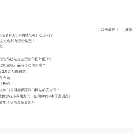
【 双击滚屏 】 【
推荐
N域名和.COM的域名有什么区别？
文域名都有哪些类型？
章
改智能建站企业型顶部图片[图片]
虚拟主机产品有什么优势呢？
he 2.0 新功能概览
件专题
名FAQ
道你们公司能保障我们网站的安全吗？
ql数据源程序调用方式（使用php脚本语言调用）
置电子证书及备案编号