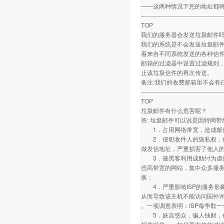
——这两种情况下您的地址都
-----------------------------------------
TOP
我们的服务器会发送垃圾邮件
我们的系统是不会发送垃圾邮
着来自不同系统发送的各种信
邮箱的过滤器中设置过滤规则
止该垃圾信件的再次传送。
备注:我们的收费邮箱里不会有
-----------------------------------------
TOP
垃圾邮件有什么危害呢？
答: 垃圾邮件可以说是因特网
1．占用网络带宽，造成邮件
2．侵犯收件人的隐私权，侵
做发信地址，严重损害了他人
3．被黑客利用成助纣为虐的
些高带宽的网站，集中众多服
痪；
4．严重影响ISP的服务形
从而导致该主机不能访问国外许
。一项调查表明：ISP每争取一
5．妖言惑众，骗人钱财，传