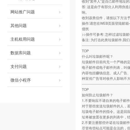
收到“发件人”是自己邮件地址的
答: 这是由于有部分人利用伪
网站推广问题
响。
收到该类信件，请按以下方法
操作:请您在WEB页面登陆邮箱
其他问题
侵扰
>>操作可参考: 怎样过滤垃圾邮
主机租用问题
备注: 为打击此类垃圾邮件,我
-----------------------------------------
TOP
数据库问题
什么叫垃圾邮件呢？
垃圾邮件目前尚无一个严格的
支付问题
电子邮件或电子邮件列表，叫做
内容包括赚钱信息、成人广告
种宣传广告等对收件人影响不
微信小程序
-----------------------------------------
TOP
如何防止垃圾邮件？
1.不要响应不请自来的电子邮
对于那些发送垃圾邮件的人，若
垃圾电子邮件的指令。这是回
址将被放置在更多的列表中，
2.不要注册那些许诺在垃圾邮
尽管有些站点可能是合法的，