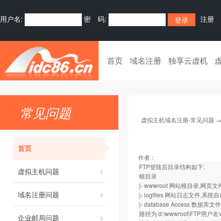
用户名:
密 码:
注册
首页
域名注册
独享云虚机
常见问题
虚拟主机域名注册-常见问题
首页
作者：
FTP登陆后目录结构如下:
虚拟主机问题
根目录
|- wwwroot 网站根目录,网
域名注册问题
|- logfiles 网站日志文件,
|- database Access 
路径为 d:\wwwroot\FTP用户名\d
企业邮局问题