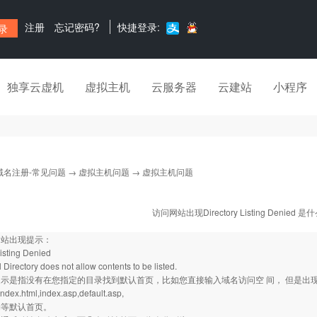
注册
忘记密码?
快捷登录:
独享云虚机
虚拟主机
云服务器
云建站
小程序
域名注册-常见问题
→
虚拟主机问题
→ 虚拟主机问题
访问网站出现Directory Listing Denied 
网站出现提示：
Listing Denied
l Directory does not allow contents to be listed.
示是指没有在您指定的目录找到默认首页，比如您直接输入域名访问空 间， 但是出
index.html,index.asp,default.asp,
.htm等默认首页。