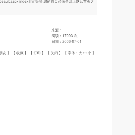
deault.aspx,index.htm等等,您的首页必须是以上默认首页之
来源：
阅读：
17093
次
日期：
2006-07-01
朋友
】 【
收藏
】 【
打印
】 【
关闭
】 【 字体：
大
中
小
】