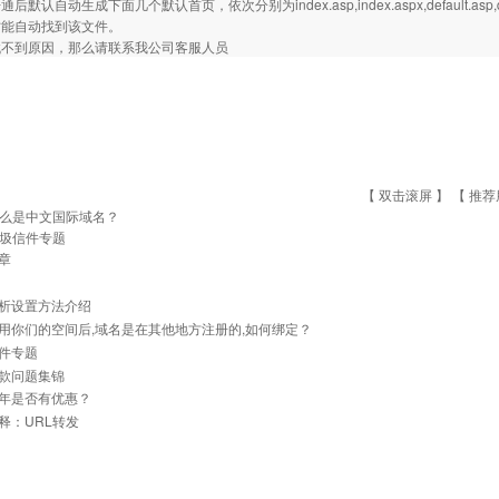
默认自动生成下面几个默认首页，依次分别为index.asp,index.aspx,default.asp,
才能自动找到该文件。
找不到原因，那么请联系我公司客服人员
【 双击滚屏 】 【
推荐
么是中文国际域名？
圾信件专题
章
析设置方法介绍
用你们的空间后,域名是在其他地方注册的,如何绑定？
件专题
款问题集锦
年是否有优惠？
释：URL转发